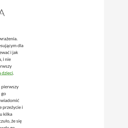
A
wrażenia.
esującym dla
ewać i jak
 i nie
erwszy
 dzieci
.
a pierwszy
o go
uświadomić
 przeżycie i
 kilka
uło, że się
rawdę go