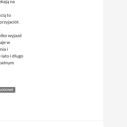
ekają na
cią to
rzyjaciół.
tylko wyjazd
taje w
ia i
 lato i długo
 pełnym
YGODOWE