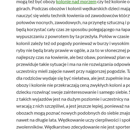
mogą też być obozy
kolonie nad morzem
czy też kolonie 
górach. Podczas obozów i kolonii wędkarskich dzieci mają
nauczyć się wielu technik łowienia od zawodowców którz
połowów nocnych, zawodowych, na przynętę sztuczną i p
będą korzystać cały czas ze sposobu polegającego na łapa
wypuszczaniu z powrotem by ta przeżyła. Połów w czasie
kolonii zależy też od pogody ponieważ w burzy i wysokim
ryby nie będą brały prawie w ogóle, a za to w słonecznej p
najlepszy czas na łowienie, ale bez obaw, ponieważ plan w
przewiduje takie sytuacje i ma na nie rozwiązania odpowi
uczestnicy mieli zajęcie nawet przy najgorszej pogodzie. T
dla rodziców wydaje się być niełatwa, ale jest zupełnie ina
obozy i kolonie nie przekraczają ceną zwykłych koloni a 
dziecku rozwinąć swoje zainteresowanie i samego siebie. 
z takich wyjazdów jest na dużym poziomie i uczestnicy na
wracają z nich szczęśliwi, a jest jeszcze lepiej, ponieważ na
obozach mogą poznać nowych podobnych do siebie znaj
nawet na długie lata. Wędkowanie uczy cierpliwości i spo
zwolenników. Wędkarstwo zdecydowanie nie jest sport