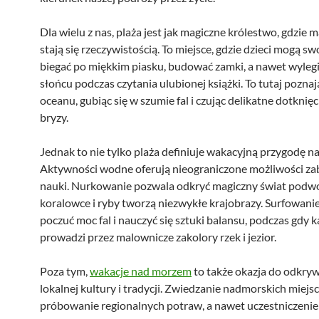
Dla wielu z nas, plaża jest jak magiczne królestwo, gdzie 
stają się rzeczywistością. To miejsce, gdzie dzieci mogą s
biegać po miękkim piasku, budować zamki, a nawet wyleg
słońcu podczas czytania ulubionej książki. To tutaj pozna
oceanu, gubiąc się w szumie fal i czując delikatne dotknięc
bryzy.
Jednak to nie tylko plaża definiuje wakacyjną przygodę 
Aktywności wodne oferują nieograniczone możliwości za
nauki. Nurkowanie pozwala odkryć magiczny świat podwo
koralowce i ryby tworzą niezwykłe krajobrazy. Surfowani
poczuć moc fal i nauczyć się sztuki balansu, podczas gdy 
prowadzi przez malownicze zakolory rzek i jezior.
Poza tym,
wakacje nad morzem
to także okazja do odkry
lokalnej kultury i tradycji. Zwiedzanie nadmorskich miejs
próbowanie regionalnych potraw, a nawet uczestniczenie