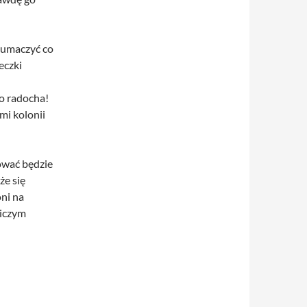
łumaczyć co
eczki
ro radocha!
mi kolonii
ować będzie
że się
ni na
niczym