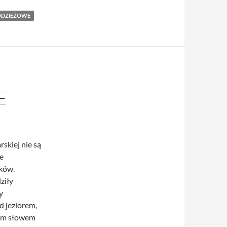
ODZIEŻOWE
E
skiej nie są
e
ków.
ziły
y
d jeziorem,
nym słowem