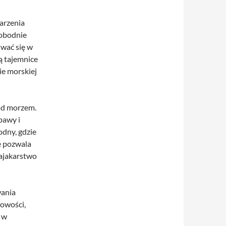
marzenia
wobodnie
iwać się w
ją tajemnice
ie morskiej
nad morzem.
bawy i
dny, gdzie
e pozwala
kajakarstwo
wania
cowości,
 w