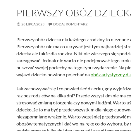
PIERWSZY OBÓZ DZIECK
28 LIPCA 2023
DODAJ KOMENTARZ
Pierwszy obóz dziecka dla każdego z rodziny to nieznane 
Pierwszy obóz nie ma co ukrywać jest tym najbardziej str
dziecka ale także dla rodzica. Nikt nie wie czego się spodzi
zareagować. Jednak nie warto nie podejmować tego kroku,
puszczać swojej pociechy na tego typu wydarzenie. Na pi
wyjazd dziecko powinno pojechać na
obóz artystyczny dla
Jak zachowywać się i co powiedzieć dziecku, gdy wyjeżdż
raz bez rodziców na kilka dni? Przede wszystkim nie ma c
stresować zmianą otoczenia czy nowymi ludźmi. Warto 
dziecko, że to ma być przede wszystkim dla niego cudowne
niezapomniane wrażenie. Warto wcześniej przedstawić mu
obozów tematycznych i dać wolną rękę co do wyboru, by cz
będzie przez te kilka dni dowiadywać i uczyć tego co nap