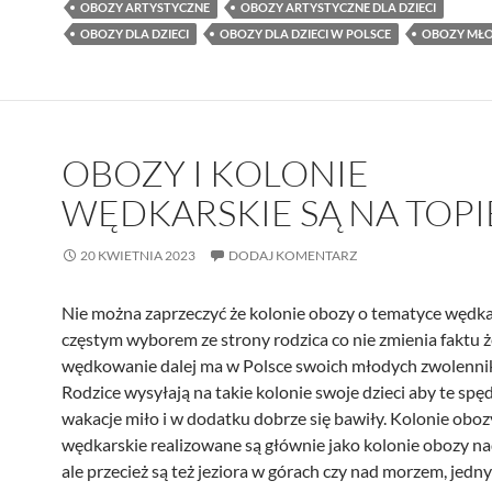
OBOZY ARTYSTYCZNE
OBOZY ARTYSTYCZNE DLA DZIECI
OBOZY DLA DZIECI
OBOZY DLA DZIECI W POLSCE
OBOZY MŁ
OBOZY I KOLONIE
WĘDKARSKIE SĄ NA TOPI
20 KWIETNIA 2023
DODAJ KOMENTARZ
Nie można zaprzeczyć że kolonie obozy o tematyce wędkar
częstym wyborem ze strony rodzica co nie zmienia faktu ż
wędkowanie dalej ma w Polsce swoich młodych zwolenni
Rodzice wysyłają na takie kolonie swoje dzieci aby te spęd
wakacje miło i w dodatku dobrze się bawiły. Kolonie oboz
wędkarskie realizowane są głównie jako kolonie obozy na
ale przecież są też jeziora w górach czy nad morzem, jed