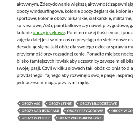
aktywnym. Zdecydowanie większą aktywność zapewniają
obozy windsurfingowe, kolonie obozy żeglarskie, kolonie
sportowe, kolonie obozy piłkarskie, siatkarskie, militarne,
survivalowe, ASG, paintballowe czy nawet przygodowe, 
kolonie
obozy językowe
. Pomimo małej ilości emocji podc
zajęcia dalej jest w nim coś co przyciąga do siebie nowe o
decydując się na taki obóz dla swojego dziecka sprawia m
przyjemność przy rozsądnej cenie. Ponadto miejsce nocleg
blisko tamtejszych łowisk aby uczestnicy zawsze mieli bli
swojej pasji. Czyli w kilku słowach taki obóz kolonia to dl
przydatnego i fajnego aby rozwinęło swoje pasje i aspiracj
jednocześnie mając przy tym frajdę.
OBOZY ASG
OBOZY LETNIE
OBOZY MŁODZIEŻOWE
OBOZY NAD JEZIORAMI
OBOZY PRZYGODOWE
OBOZY W GÓ
OBOZY W POLSCE
OBOZY WINDSURFINGOWE