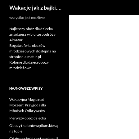
Szukaj
Wakacje jak z bajki….
Przejdź
wszystko jest możliwe…
do
Najlepszy obóz dla dziecka
treści
znajdziesz w biurze podróży
Almatur
Bogata oferta obozów
młodzieżowych dostępna na
stronie e-almatur.pl
Kolonie dla dzieci obozy
młodzieżowe
NAJNOWSZE WPISY
Wakacyjna Magia nad
Morzem: Przygoda dla
Młodych Odkrywców
Pierwszy obóz dziecka
Obozy i kolonie wędkarskie są
na topie
Gdzie wysłać dzieci na obozy?