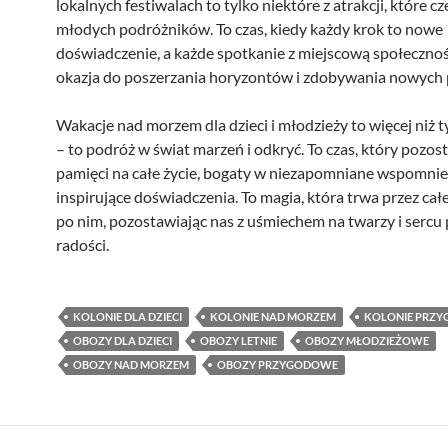
lokalnych festiwalach to tylko niektóre z atrakcji, które cz
młodych podróżników. To czas, kiedy każdy krok to nowe
doświadczenie, a każde spotkanie z miejscową społecznoś
okazja do poszerzania horyzontów i zdobywania nowych p
Wakacje nad morzem dla dzieci i młodzieży to więcej niż 
– to podróż w świat marzeń i odkryć. To czas, który pozos
pamięci na całe życie, bogaty w niezapomniane wspomnien
inspirujące doświadczenia. To magia, która trwa przez całe
po nim, pozostawiając nas z uśmiechem na twarzy i sercu
radości.
KOLONIE DLA DZIECI
KOLONIE NAD MORZEM
KOLONIE PRZ
OBOZY DLA DZIECI
OBOZY LETNIE
OBOZY MŁODZIEŻOWE
OBOZY NAD MORZEM
OBOZY PRZYGODOWE