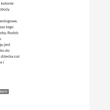
 kolonie
 obozy
gamingowe,
zas tego
soby. Rodzic
u
u jest
sko do
a dziecka coś
e i
RACH