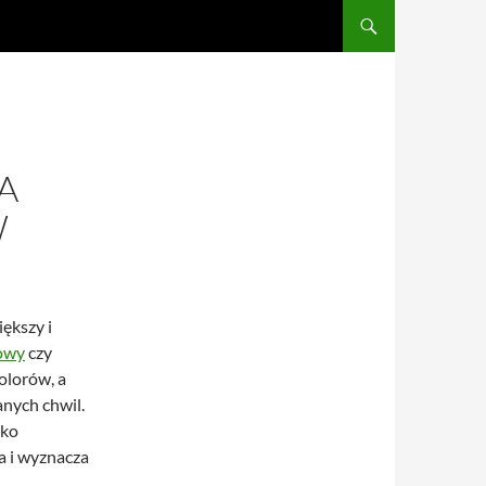
A
W
iększy i
owy
czy
olorów, a
anych chwil.
lko
a i wyznacza