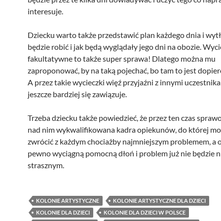
interesuje.
Dziecku warto także przedstawić plan każdego dnia i wyt
będzie robić i jak będą wyglądały jego dni na obozie. Wyci
fakultatywne to także super sprawa! Dlatego można mu
zaproponować, by na taką pojechać, bo tam to jest dopie
A przez takie wycieczki więź przyjaźni z innymi uczestnika
jeszcze bardziej się zawiązuje.
Trzeba dziecku także powiedzieć, że przez ten czas spraw
nad nim wykwalifikowana kadra opiekunów, do której mo
zwrócić z każdym chociażby najmniejszym problemem, a o
pewno wyciągną pomocną dłoń i problem już nie będzie 
strasznym.
KOLONIE ARTYSTYCZNE
KOLONIE ARTYSTYCZNE DLA DZIECI
KOLONIE DLA DZIECI
KOLONIE DLA DZIECI W POLSCE