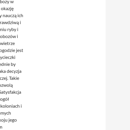
obozy w
 okazję
y nauczą ich
rawdziwą i
niu ryby i
 obozów i
 wietrze
ogodzie jest
ycieczki
ednie by
aka decyzja
czej. Takie
pozwolą
Satysfakcja
 ogół
 koloniach i
omych
koju jego
em