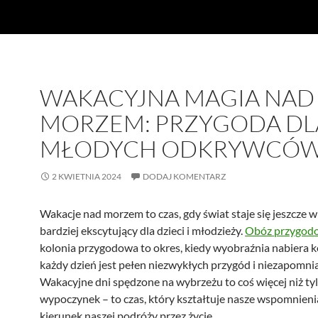
WAKACYJNA MAGIA NAD
MORZEM: PRZYGODA DL
MŁODYCH ODKRYWCÓ
2 KWIETNIA 2024
DODAJ KOMENTARZ
Wakacje nad morzem to czas, gdy świat staje się jeszcze w
bardziej ekscytujący dla dzieci i młodzieży.
Obóz przygod
kolonia przygodowa to okres, kiedy wyobraźnia nabiera k
każdy dzień jest pełen niezwykłych przygód i niezapomni
Wakacyjne dni spędzone na wybrzeżu to coś więcej niż ty
wypoczynek – to czas, który kształtuje nasze wspomnieni
kierunek naszej podróży przez życie.