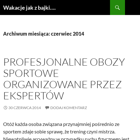
Przejdź
Szukaj
Wakacje jak z bajki….
do
treści
Archiwum miesiąca: czerwiec 2014
PROFESJONALNE OBOZY
SPORTOWE
ORGANIZOWANE PRZEZ
EKSPERTÓW
30 CZERWCA 2014
DODAJ KOMENTARZ
Otóż każda osoba związana przynajmniej pośrednio ze
sportem zdaje sobie sprawę, że trening czyni mistrza.
Niewątpliwie arcyważny w przypadku ruchu fizycznego jest