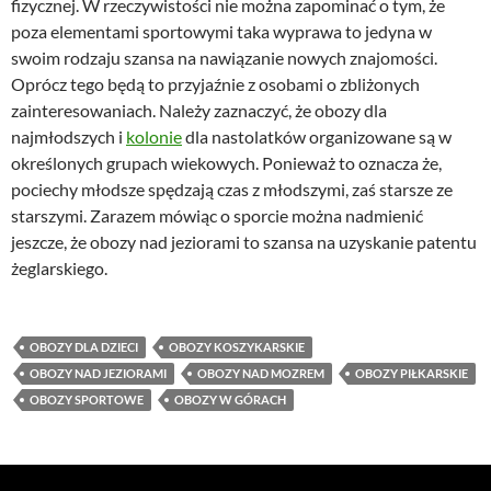
fizycznej. W rzeczywistości nie można zapominać o tym, że
poza elementami sportowymi taka wyprawa to jedyna w
swoim rodzaju szansa na nawiązanie nowych znajomości.
Oprócz tego będą to przyjaźnie z osobami o zbliżonych
zainteresowaniach. Należy zaznaczyć, że obozy dla
najmłodszych i
kolonie
dla nastolatków organizowane są w
określonych grupach wiekowych. Ponieważ to oznacza że,
pociechy młodsze spędzają czas z młodszymi, zaś starsze ze
starszymi. Zarazem mówiąc o sporcie można nadmienić
jeszcze, że obozy nad jeziorami to szansa na uzyskanie patentu
żeglarskiego.
OBOZY DLA DZIECI
OBOZY KOSZYKARSKIE
OBOZY NAD JEZIORAMI
OBOZY NAD MOZREM
OBOZY PIŁKARSKIE
OBOZY SPORTOWE
OBOZY W GÓRACH