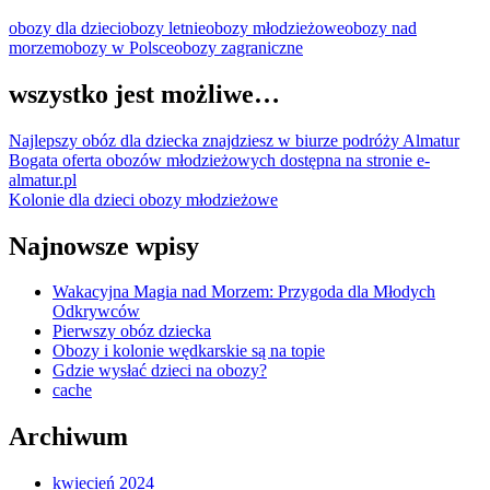
obozy dla dzieci
obozy letnie
obozy młodzieżowe
obozy nad
morzem
obozy w Polsce
obozy zagraniczne
wszystko jest możliwe…
Najlepszy obóz dla dziecka znajdziesz w biurze podróży Almatur
Bogata oferta obozów młodzieżowych dostępna na stronie e-
almatur.pl
Kolonie dla dzieci obozy młodzieżowe
Najnowsze wpisy
Wakacyjna Magia nad Morzem: Przygoda dla Młodych
Odkrywców
Pierwszy obóz dziecka
Obozy i kolonie wędkarskie są na topie
Gdzie wysłać dzieci na obozy?
cache
Archiwum
kwiecień 2024