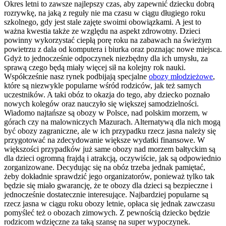
Okres letni to zawsze najlepszy czas, aby zapewnić dziecku dobrą
rozrywkę, na jaką z reguły nie ma czasu w ciągu długiego roku
szkolnego, gdy jest stale zajęte swoimi obowiązkami. A jest to
ważna kwestia także ze względu na aspekt zdrowotny. Dzieci
powinny wykorzystać ciepłą porę roku na zabawach na świeżym
powietrzu z dala od komputera i biurka oraz poznając nowe miejsca.
Gdyż to jednocześnie odpoczynek niezbędny dla ich umysłu, za
sprawą czego będą miały więcej sił na kolejny rok nauki.
Współcześnie nasz rynek podbijają specjalne
obozy młodzieżowe
,
które są niezwykle popularne wśród rodziców, jak też samych
uczestników. A taki obóz to okazja do tego, aby dziecko poznało
nowych kolegów oraz nauczyło się większej samodzielności.
Wiadomo najtańsze są obozy w Polsce, nad polskim morzem, w
górach czy na malowniczych Mazurach. Alternatywą dla nich mogą
być obozy zagraniczne, ale w ich przypadku rzecz jasna należy się
przygotować na zdecydowanie większe wydatki finansowe. W
większości przypadków już same obozy nad morzem bałtyckim są
dla dzieci ogromną frajdą i atrakcją, oczywiście, jak są odpowiednio
zorganizowane. Decydując się na obóz trzeba jednak pamiętać,
żeby dokładnie sprawdzić jego organizatorów, ponieważ tylko tak
będzie się miało gwarancję, że te obozy dla dzieci są bezpieczne i
jednocześnie dostatecznie interesujące. Najbardziej popularne są
rzecz jasna w ciągu roku obozy letnie, opłaca się jednak zawczasu
pomyśleć też o obozach zimowych. Z pewnością dziecko będzie
rodzicom wdzięczne za taką szansę na super wypoczynek.