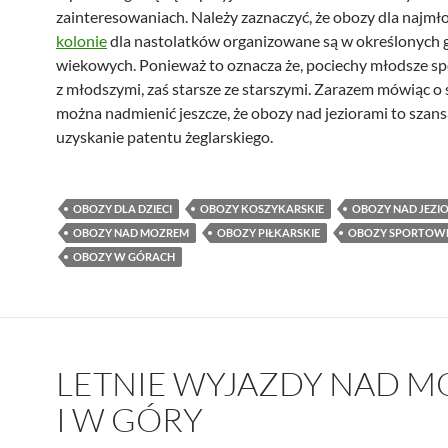
zainteresowaniach. Należy zaznaczyć, że obozy dla najmło
kolonie
dla nastolatków organizowane są w określonych 
wiekowych. Ponieważ to oznacza że, pociechy młodsze sp
z młodszymi, zaś starsze ze starszymi. Zarazem mówiąc o 
można nadmienić jeszcze, że obozy nad jeziorami to szans
uzyskanie patentu żeglarskiego.
OBOZY DLA DZIECI
OBOZY KOSZYKARSKIE
OBOZY NAD JEZI
OBOZY NAD MOZREM
OBOZY PIŁKARSKIE
OBOZY SPORTOW
OBOZY W GÓRACH
LETNIE WYJAZDY NAD M
I W GÓRY