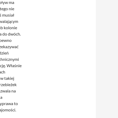
wpływ ma
tego nie
ś musiał
zwalającym
ub kolonie
ia do dwóch.
a pewno
rzekazywać
dzień
echnicznymi
cję. Właśnie
ach
w takiej
przebieżek
ozwala na
na
wyprawa to
ajomości.