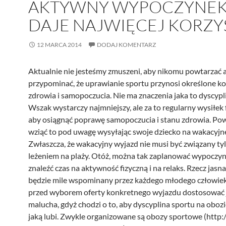
AKTYWNY WYPOCZYNE
DAJE NAJWIĘCEJ KORZY
12 MARCA 2014
DODAJ KOMENTARZ
Aktualnie nie jesteśmy zmuszeni, aby nikomu powtarzać 
przypominać, że uprawianie sportu przynosi określone kor
zdrowia i samopoczucia. Nie ma znaczenia jaka to dyscypl
Wszak wystarczy najmniejszy, ale za to regularny wysiłek 
aby osiągnąć poprawę samopoczucia i stanu zdrowia. Po
wziąć to pod uwagę wysyłając swoje dziecko na wakacyjn
Zwłaszcza, że wakacyjny wyjazd nie musi być związany tyl
leżeniem na plaży. Otóż, można tak zaplanować wypoczyn
znaleźć czas na aktywność fizyczną i na relaks. Rzecz jasn
będzie mile wspominany przez każdego młodego człowieka
przed wyborem oferty konkretnego wyjazdu dostosować j
malucha, gdyż chodzi o to, aby dyscyplina sportu na obozi
jaką lubi. Zwykle organizowane są obozy sportowe (http