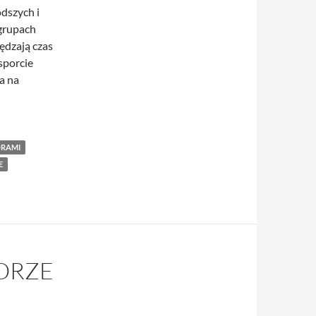
dszych i
grupach
ędzają czas
sporcie
a na
ORAMI
E
ORZE