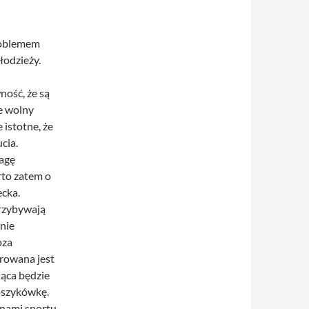
Problemem
łodzieży.
ność, że są
ie wolny
 istotne, że
cia.
wagę
rto zatem o
ecka.
przybywają
onie
oza
rowana jest
dąca będzie
koszykówkę.
linami sportu