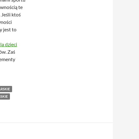
ewnością te
Jeśli ktoś
wności
y jest to
la dzieci
ów. Zaś
lementy
RSKIE
SKIE