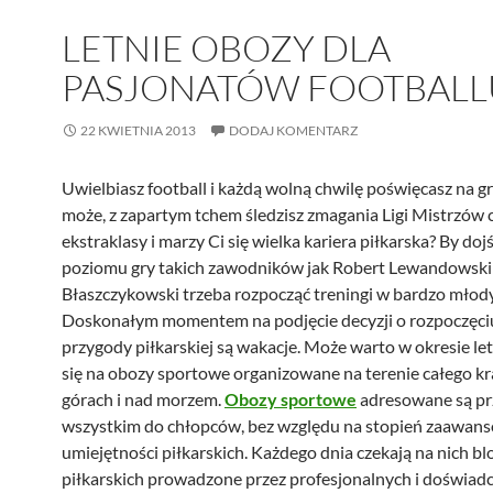
LETNIE OBOZY DLA
PASJONATÓW FOOTBALL
22 KWIETNIA 2013
DODAJ KOMENTARZ
Uwielbiasz football i każdą wolną chwilę poświęcasz na gr
może, z zapartym tchem śledzisz zmagania Ligi Mistrzów c
ekstraklasy i marzy Ci się wielka kariera piłkarska? By doj
poziomu gry takich zawodników jak Robert Lewandowski
Błaszczykowski trzeba rozpocząć treningi w bardzo młod
Doskonałym momentem na podjęcie decyzji o rozpoczęciu
przygody piłkarskiej są wakacje. Może warto w okresie l
się na obozy sportowe organizowane na terenie całego kr
górach i nad morzem.
Obozy sportowe
adresowane są pr
wszystkim do chłopców, bez względu na stopień zaawans
umiejętności piłkarskich. Każdego dnia czekają na nich blo
piłkarskich prowadzone przez profesjonalnych i doświad