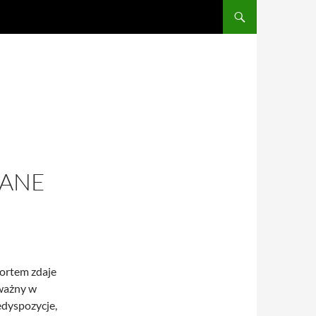
ANE
portem zdaje
yważny w
edyspozycje,