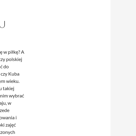
U
ę w piłkę? A
zy polskiej
ść do
 czy Kuba
ym wieku.
 takiej
etnim wybrać
aju, w
zede
owania i
ki zajęć
czonych