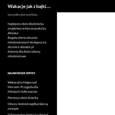
Szukaj
Wakacje jak z bajki….
Przejdź
wszystko jest możliwe…
do
Najlepszy obóz dla dziecka
treści
znajdziesz w biurze podróży
Almatur
Bogata oferta obozów
młodzieżowych dostępna na
stronie e-almatur.pl
Kolonie dla dzieci obozy
młodzieżowe
NAJNOWSZE WPISY
Wakacyjna Magia nad
Morzem: Przygoda dla
Młodych Odkrywców
Pierwszy obóz dziecka
Obozy i kolonie wędkarskie są
na topie
Gdzie wysłać dzieci na obozy?