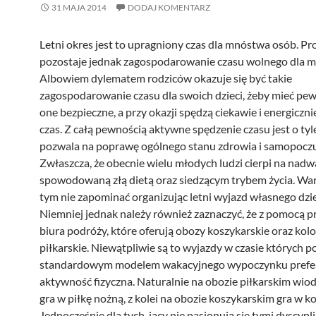
31 MAJA 2014
DODAJ KOMENTARZ
Letni okres jest to upragniony czas dla mnóstwa osób. 
pozostaje jednak zagospodarowanie czasu wolnego dla m
Albowiem dylematem rodziców okazuje się być takie
zagospodarowanie czasu dla swoich dzieci, żeby mieć pew
one bezpieczne, a przy okazji spędzą ciekawie i energiczn
czas. Z całą pewnością aktywne spędzenie czasu jest o tyle
pozwala na poprawę ogólnego stanu zdrowia i samopoczu
Zwłaszcza, że obecnie wielu młodych ludzi cierpi na nad
spowodowaną złą dietą oraz siedzącym trybem życia. Wa
tym nie zapominać organizując letni wyjazd własnego dzi
Niemniej jednak należy również zaznaczyć, że z pomocą 
biura podróży, które oferują obozy koszykarskie oraz kol
piłkarskie. Niewątpliwie są to wyjazdy w czasie których p
standardowym modelem wakacyjnego wypoczynku prefe
aktywność fizyczna. Naturalnie na obozie piłkarskim wio
gra w piłkę nożną, z kolei na obozie koszykarskim gra w 
Jednocześnie dla tych, jacy nie pasjonują się tymi dyscyp