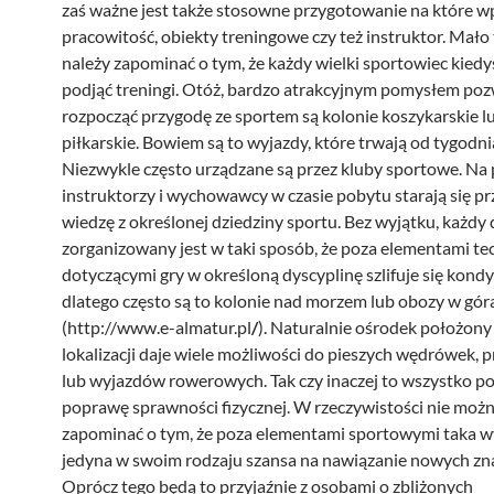
zaś ważne jest także stosowne przygotowanie na które 
pracowitość, obiekty treningowe czy też instruktor. Mało 
należy zapominać o tym, że każdy wielki sportowiec kiedy
podjąć treningi. Otóż, bardzo atrakcyjnym pomysłem po
rozpocząć przygodę ze sportem są kolonie koszykarskie l
piłkarskie. Bowiem są to wyjazdy, które trwają od tygodn
Niezwykle często urządzane są przez kluby sportowe. N
instruktorzy i wychowawcy w czasie pobytu starają się p
wiedzę z określonej dziedziny sportu. Bez wyjątku, każdy 
zorganizowany jest w taki sposób, że poza elementami t
dotyczącymi gry w określoną dyscyplinę szlifuje się kondy
dlatego często są to kolonie nad morzem lub obozy w gór
(http://www.e-almatur.pl
/
). Naturalnie ośrodek położony 
lokalizacji daje wiele możliwości do pieszych wędrówek, 
lub wyjazdów rowerowych. Tak czy inaczej to wszystko p
poprawę sprawności fizycznej. W rzeczywistości nie moż
zapominać o tym, że poza elementami sportowymi taka 
jedyna w swoim rodzaju szansa na nawiązanie nowych zn
Oprócz tego będą to przyjaźnie z osobami o zbliżonych