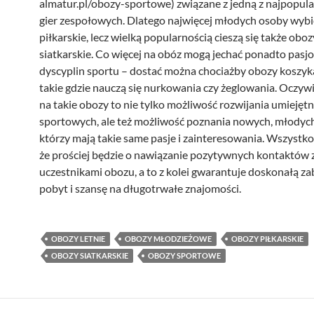
almatur.pl/obozy-sportowe) związane z jedną z najpopula
gier zespołowych. Dlatego najwięcej młodych osoby wyb
piłkarskie, lecz wielką popularnością cieszą się także oboz
siatkarskie. Co więcej na obóz mogą jechać ponadto pasjo
dyscyplin sportu – dostać można chociażby obozy koszykar
takie gdzie nauczą się nurkowania czy żeglowania. Oczyw
na takie obozy to nie tylko możliwość rozwijania umiejętn
sportowych, ale też możliwość poznania nowych, młodych
którzy mają takie same pasje i zainteresowania. Wszystko
że prościej będzie o nawiązanie pozytywnych kontaktów 
uczestnikami obozu, a to z kolei gwarantuje doskonałą za
pobyt i szansę na długotrwałe znajomości.
OBOZY LETNIE
OBOZY MŁODZIEŻOWE
OBOZY PIŁKARSKIE
OBOZY SIATKARSKIE
OBOZY SPORTOWE