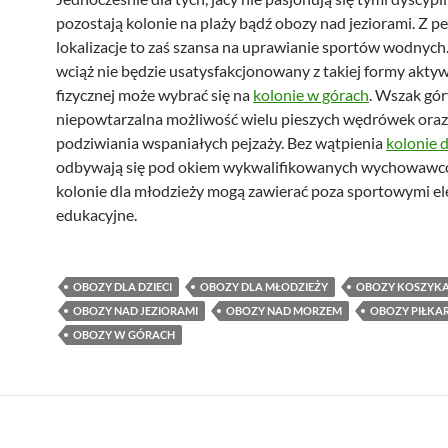
pozostają kolonie na plaży bądź obozy nad jeziorami. Z p
lokalizacje to zaś szansa na uprawianie sportów wodnych. 
wciąż nie będzie usatysfakcjonowany z takiej formy akty
fizycznej może wybrać się na
kolonie w górach
. Wszak gór
niepowtarzalna możliwość wielu pieszych wędrówek oraz
podziwiania wspaniałych pejzaży. Bez wątpienia
kolonie d
odbywają się pod okiem wykwalifikowanych wychowawc
kolonie dla młodzieży mogą zawierać poza sportowymi e
edukacyjne.
OBOZY DLA DZIECI
OBOZY DLA MŁODZIEŻY
OBOZY KOSZYKA
OBOZY NAD JEZIORAMI
OBOZY NAD MORZEM
OBOZY PIŁKAR
OBOZY W GÓRACH