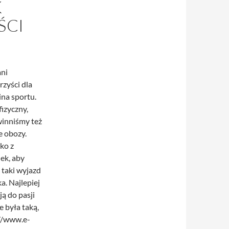
K
ŚCI
ani
zyści dla
ina sportu.
fizyczny,
winniśmy też
e obozy.
ko z
ek, aby
a taki wyjazd
. Najlepiej
ą do pasji
e była taką,
://www.e-