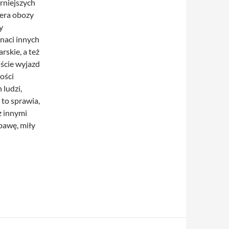
rniejszych
iera obozy
y
naci innych
skie, a też
iście wyjazd
ości
 ludzi,
 to sprawia,
z innymi
bawę, miły