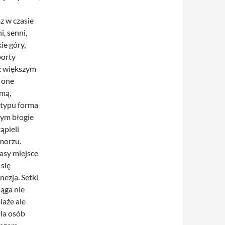
z w czasie
, senni,
ie góry,
porty
z większym
 one
imą,
 typu forma
ym błogie
ąpieli
 morzu.
asy miejsce
się
nezja. Setki
ąga nie
laże ale
Dla osób