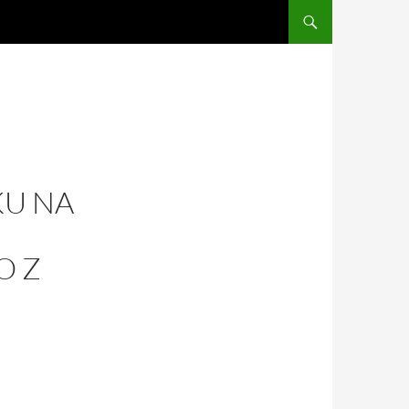
U NA
O Z
H