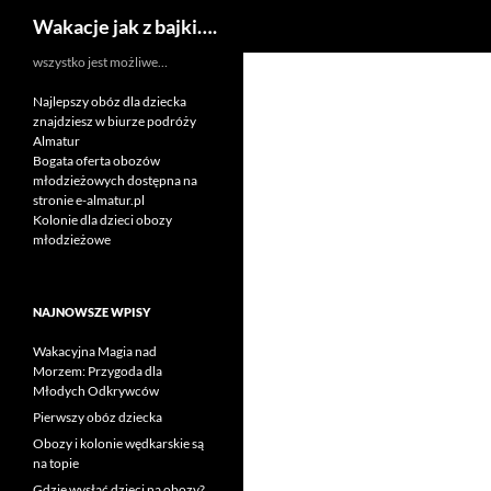
Szukaj
Wakacje jak z bajki….
Przejdź
wszystko jest możliwe…
do
Najlepszy obóz dla dziecka
treści
znajdziesz w biurze podróży
Almatur
Bogata oferta obozów
młodzieżowych dostępna na
stronie e-almatur.pl
Kolonie dla dzieci obozy
młodzieżowe
NAJNOWSZE WPISY
Wakacyjna Magia nad
Morzem: Przygoda dla
Młodych Odkrywców
Pierwszy obóz dziecka
Obozy i kolonie wędkarskie są
na topie
Gdzie wysłać dzieci na obozy?