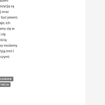
razem
ozycją są
j oraz
 być pewni,
je, ich
amy się w
 się
ścią
rawy możemy
ją inni i
lszymi
CIARSKIE
TURCJA