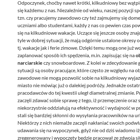
Odpoczynek, choćby nawet krótki, kilkudniowy bez wątpi
się każdemu z nas. Niezależnie od wieku, naszej pozycji sp
tzn. czy pracujemy zawodowo czy też zajmujemy się dom
uczniami albo studentami, każdy z nas co pewien czas po
się na kilkudniowe wakacje. Uczące się jeszcze osoby znaj
tyle w dobrej sytuacji, że mają odgórnie ustalone okresy
tj. wakacje jak i ferie zimowe. Dzięki temu mogą one już w
zaplanować sposób ich spędzenia, m.in. zapisując się na
o
narciarskie
czy snowboardowe. Z kolei w zdecydowanie g
sytuacji są osoby pracujące, które często ze względu na o
zawodowe nie mogą pozwolić sobie na kilkudniowy wyja
miasto nie mówiąc już o dalekiej podróży. Jednakże ostat
pracodawców do tej kwestii uległ diametralnej zmianie. 
zaczęli zdawać sobie sprawę z tego, iż przemęczenie oraz 
niekorzystnie oddziałują na efektywność i wydajność w pr
stali się bardziej skłonni do wysyłania pracowników na ur
Niektórzy z nich niemalże zaczęli nakłaniać swoich podw
udawania się na wypoczynek, gdyż nie od dziś wiadomo i
zregenerowany i wypoczęty będzie pracował ze zdwoją sił