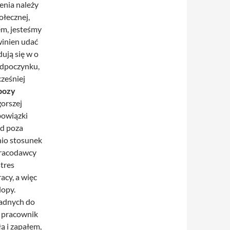
enia należy
ołecznej,
em, jesteśmy
winien udać
dują się w o
 odpoczynku,
cześniej
bozy
orszej
bowiązki
zd poza
nio stosunek
Pracodawcy
stres
acy, a więc
lopy.
ładnych do
ż pracownik
ą i zapałem,