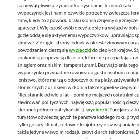
co niewątpliwie przyniesie korzyść samej firmie. A taki
wypoczynek jest nam niezwykle potrzebny zwłaszcza tera
zimy, kiedy to z powodu braku słońca czujemy się zmęczeni
apatyczni. Większość osób decyduje się na wyjazd w polsk
gdzie oddaje się aktywnemu wypoczynkowi uprawiając s
zimowe. Z drugiej strony jednak w okresie zimowym cora
powodzeniem cieszą się
wycieczki
do ciepłych krajów. Są
znakomitą propozycją dla osób, które nie przepadają za z
śniegiem oraz niskimi temperaturami. Bez wątpienia tego
wypoczynku przypadnie również do gustu osobom ceniąc
lenistwo, które marzą o odpoczynku na plaży, zażywaniu k
słonecznych z drinkiem w dłoni a także kąpieli w ciepłym
Nieustannie od wielu lat – pomimo mających ostatnimi cz
zawirowań politycznych, największą popularnością cieszy 
kierunek północnoafrykański, tj.
wycieczki
Turcja
oraz Tu
turystów odwiedzających te państwa każdego roku przyci
tylko gorący klimat, cudowne krajobrazy oraz wspaniałe p
także jedyne w swoim rodzaju zabytki architektoniczne. 