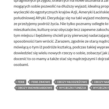
spragnionych przygód, otwartych na nowe doznania a za
mogących sobie pozwolić na dłuższy wyjazd, idealną prop
wycieczki do egzotycznych krajów Azji, Ameryki Łacińskie
południowej Afryki. Decydując się na taki wyjazd możemy
ze przeżyjemy podróż życia. Nie tylko poznamy odległe kra
mieszkańców, kulturę oraz obyczaje lecz zapewne zakoch
tym miejscu i będziemy chcieli przy pierwszej nadarzającej
sposobności tam wrócić. Zarazem, zgodnie ze starą mądro
mówiącą o tym iż podróże kształcą, podczas takiej wyp
dowiedzieć się wielu nowych rzeczy o sobie, zobaczyć jak ży
docenić to co mamy a także stać się mądrzejszymi i dojrza
osobami.
FERIE
FERIE ZIMOWE
OBOZY MŁODZIEŻOWE
OBOZY NAR
OBOZY SNOWBOARDOWE
WYCIECZKI TUNEZJA
WYCIECZKI 